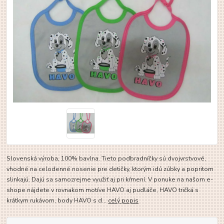
Slovenská výroba, 100% bavlna. Tieto podbradníčky sú dvojvrstvové,
vhodné na celodenné nosenie pre detičky, ktorým idú zúbky a popritom
slinkajú. Dajú sa samozrejme využiť aj pri kŕmení. V ponuke na našom e-
shope nájdete v rovnakom motíve HAVO aj pudláče, HAVO tričká s
krátkym rukávom, body HAVO s d...
celý popis