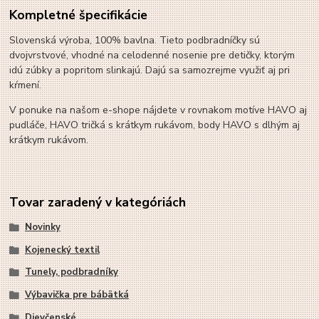
Kompletné špecifikácie
Slovenská výroba, 100% bavlna. Tieto podbradníčky sú
dvojvrstvové, vhodné na celodenné nosenie pre detičky, ktorým
idú zúbky a popritom slinkajú. Dajú sa samozrejme využiť aj pri
kŕmení.
V ponuke na našom e-shope nájdete v rovnakom motíve HAVO aj
pudláče, HAVO tričká s krátkym rukávom, body HAVO s dlhým aj
krátkym rukávom.
Tovar zaradený v kategóriách
Novinky
Kojenecký textil
Tunely, podbradníky
Výbavička pre bábätká
Dievčenské