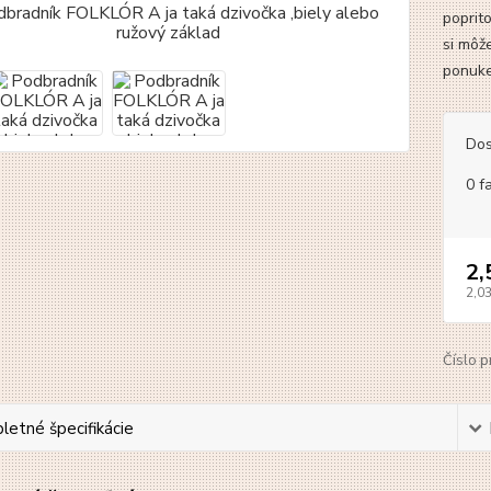
poprit
si môž
ponuke
Dos
0 f
2,
2,0
Číslo p
etné špecifikácie