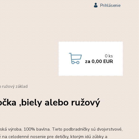
Prihlásenie
0
ks
za
0,00 EUR
o ružový základ
ka ,biely alebo ružový
ská výroba, 100% bavlna. Tieto podbradníčky sú dvojvrstvové,
 na celodenné nosenie pre detičky, ktorým idú zúbky a