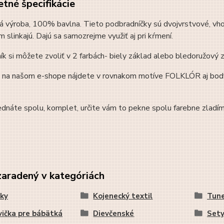
tné špecifikácie
 výroba, 100% bavlna. Tieto podbradníčky sú dvojvrstvové, vho
m slinkajú. Dajú sa samozrejme využiť aj pri kŕmení.
k si môžete zvoliť v 2 farbách- biely základ alebo bledoružový 
 na našom e-shope nájdete v rovnakom motíve FOLKLÓR aj body-
ednáte spolu, komplet, určite vám to pekne spolu farebne zladím
zaradený v kategóriách
ky
Kojenecký textil
Tune
ička pre bábätká
Dievčenské
Sety