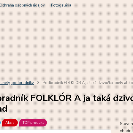
Ochrana osobných údajov
Fotogaléria
unely, podbradníky
Podbradník FOLKLÓR A ja taká dzivočka ,biely aleb
radník FOLKLÓR A ja taká dzivoč
ad
Akcia
TOP produkt
Sloven
vhodné