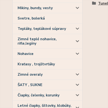
Tunel
Mikiny, bundy, vesty
Svetre, bolerká
Tepláky, teplákové súpravy
Zimné teplé nohavice,
rifle,legíny
Nohavice
Kraťasy , trojštvrťáky
Zimné overaly
ŠATY , SUKNE
Čiapky, čelenky, korunky
Letné čiapky, šiltovky, klobúky,