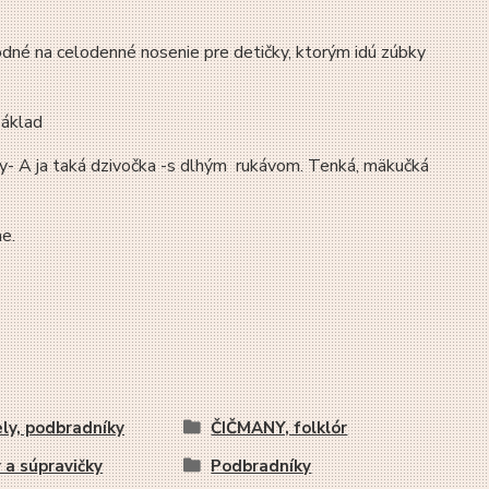
dné na celodenné nosenie pre detičky, ktorým idú zúbky
základ
 A ja taká dzivočka -s dlhým rukávom. Tenká, mäkučká
e.
ly, podbradníky
ČIČMANY, folklór
 a súpravičky
Podbradníky