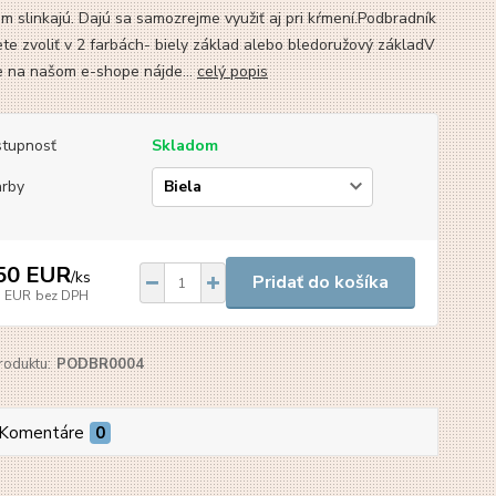
om slinkajú. Dajú sa samozrejme využiť aj pri kŕmení.Podbradník
ete zvoliť v 2 farbách- biely základ alebo bledoružový základV
 na našom e-shope nájde...
celý popis
tupnosť
Skladom
arby
50 EUR
/
ks
Pridať do košíka
3 EUR
bez DPH
roduktu:
PODBR0004
Komentáre
0