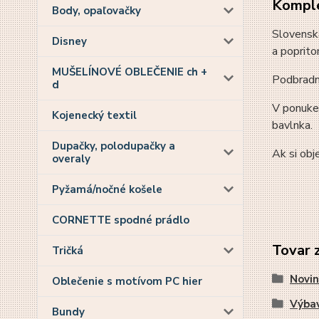
Komple
Body, opaľovačky
Slovenská
Disney
a poprito
MUŠELÍNOVÉ OBLEČENIE ch +
Podbradní
d
V ponuke
Kojenecký textil
bavlnka.
Dupačky, polodupačky a
Ak si obj
overaly
Pyžamá/nočné košele
CORNETTE spodné prádlo
Tovar 
Tričká
Novin
Oblečenie s motívom PC hier
Výbav
Bundy