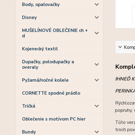
Body, opaľovačky
Disney
MUŠELÍNOVÉ OBLEČENIE ch +
d
Kompl
Kojenecký textil
Dupačky, polodupačky a
Komple
overaly
IHNEĎ 
Pyžamá/nočné košele
PERINKA 
CORNETTE spodné prádlo
Rýchlozav
Tričká
popruhy,
Oblečenie s motívom PC hier
Túto verz
troch pov
Bundy