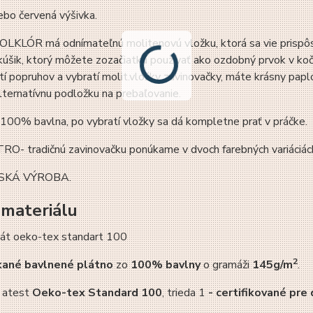
bo červená výšivka.
OLKLÓR má odnímateľnú molitenovú vložku, ktorá sa vie prispôs
úšik, ktorý môžete zozačiatku používať ako ozdobný prvok v koči
tí popruhov a vybratí molit.vložky zavinovačky, máte krásny pap
lternatívnu podložku na prebaľovanie.
 100% bavlna, po vybratí vložky sa dá kompletne prať v práčke.
RO- tradičnú zavinovačku ponúkame v dvoch farebných variáciác
SKÁ VÝROBA.
 materiálu
2
kané bavlnené plátno
zo
100% bavlny
o gramáži
145g/m
.
 atest
Oeko-tex Standard 100
, trieda 1
-
certifikované pre 