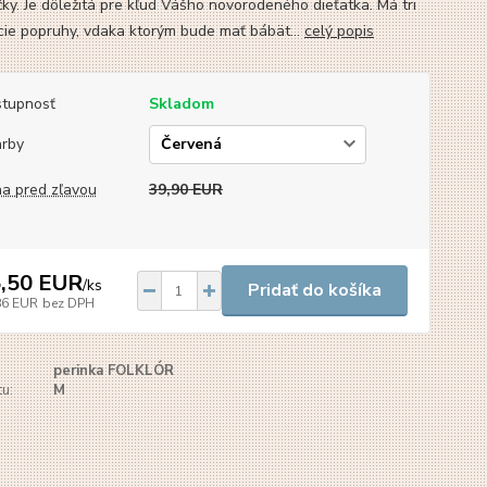
čky. Je dôležitá pre kľud Vášho novorodeného dieťatka. Má tri
cie popruhy, vdaka ktorým bude mať bábät...
celý popis
tupnosť
Skladom
arby
a pred zľavou
39,90 EUR
,50 EUR
/
ks
Pridať do košíka
86 EUR
bez DPH
perinka FOLKLÓR
u:
M