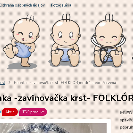
Ochrana osobných údajov
Fotogaléria
rst
Perinka -zavinovačka krst- FOLKLÓR,modrá alebo červená
nka -zavinovačka krst- FOLKLÓR
Akcia
TOP produkt
IHNEĎ
spevňu
popruh