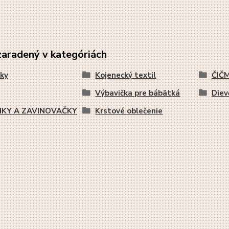
zaradený v kategóriách
ky
Kojenecký textil
ČIČM
Výbavička pre bábätká
Diev
NKY A ZAVINOVAČKY
Krstové oblečenie