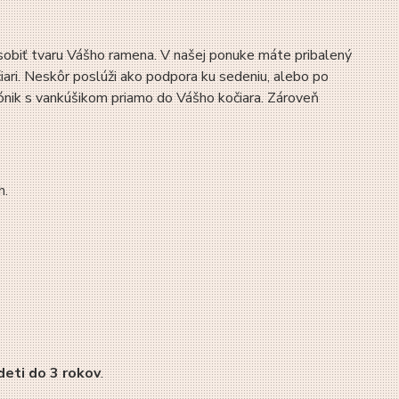
obiť tvaru Vášho ramena. V našej ponuke máte pribalený
ari. Neskôr poslúži ako podpora ku sedeniu, alebo po
lónik s vankúšikom priamo do Vášho kočiara. Zároveň
h.
deti do 3 rokov
.