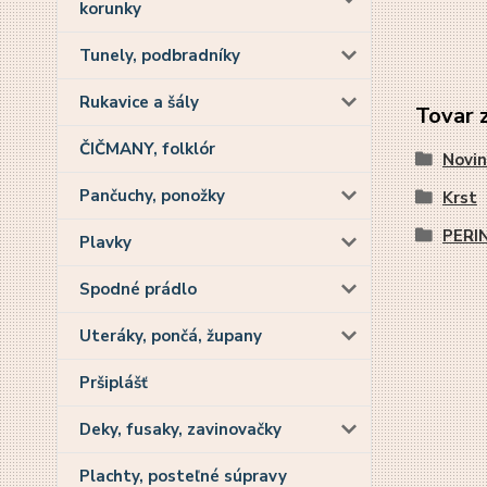
korunky
Tunely, podbradníky
Rukavice a šály
Tovar 
ČIČMANY, folklór
Novin
Pančuchy, ponožky
Krst
PERI
Plavky
Spodné prádlo
Uteráky, pončá, župany
Pršiplášť
Deky, fusaky, zavinovačky
Plachty, posteľné súpravy