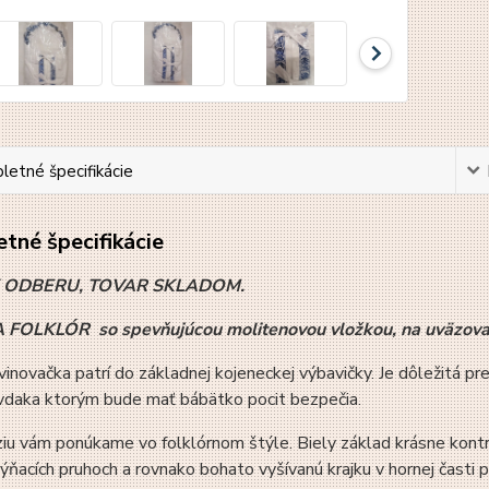
etné špecifikácie
tné špecifikácie
K ODBERU, TOVAR SKLADOM.
FOLKLÓR so spevňujúcou molitenovou vložkou, na uväzovani
inovačka patrí do základnej kojeneckej výbavičky. Je dôležitá pr
 vdaka ktorým bude mať bábätko pocit bezpečia.
iu vám ponúkame vo folklórnom štýle. Biely základ krásne kontra
ýňacích pruhoch a rovnako bohato vyšívanú krajku v hornej časti p