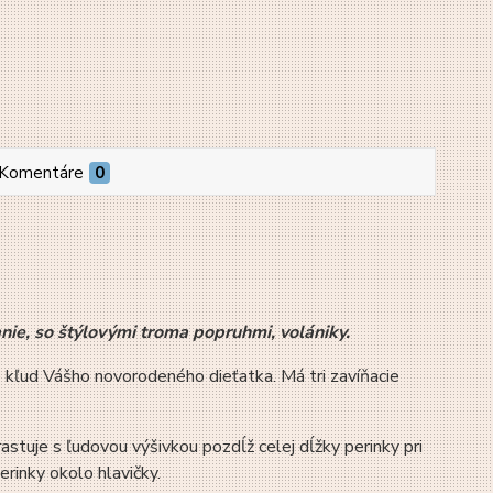
Komentáre
0
e, so štýlovými troma popruhmi, volániky.
e kľud Vášho novorodeného dieťatka. Má tri zavíňacie
stuje s ľudovou výšivkou pozdĺž celej dĺžky perinky pri
erinky okolo hlavičky.