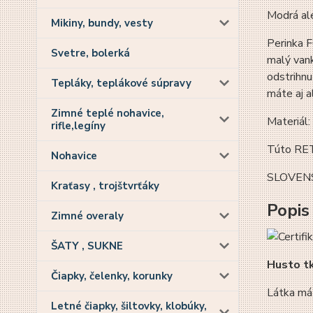
Modrá ale
Mikiny, bundy, vesty
Perinka F
Svetre, bolerká
malý vank
odstrihnu
Tepláky, teplákové súpravy
máte aj a
Zimné teplé nohavice,
Materiál:
rifle,legíny
Túto RET
Nohavice
SLOVEN
Kraťasy , trojštvrťáky
Popis
Zimné overaly
ŠATY , SUKNE
Husto t
Čiapky, čelenky, korunky
Látka má
Letné čiapky, šiltovky, klobúky,