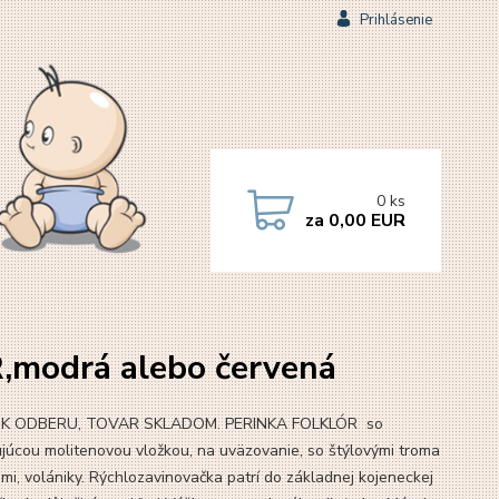
Prihlásenie
0
ks
za
0,00 EUR
,modrá alebo červená
 K ODBERU, TOVAR SKLADOM. PERINKA FOLKLÓR so
júcou molitenovou vložkou, na uväzovanie, so štýlovými troma
mi, volániky. Rýchlozavinovačka patrí do základnej kojeneckej