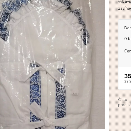
výbavi
zavíňa
Dos
0 f
Cen
35
28,
Číslo
produkt