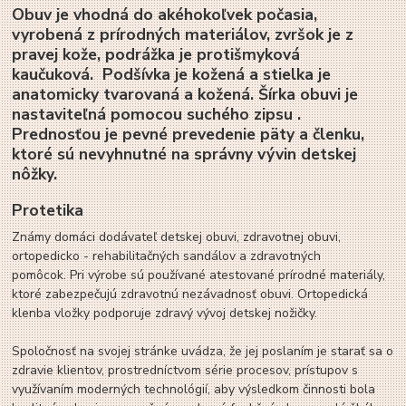
Obuv je vhodná do akéhokoľvek počasia,
vyrobená z prírodných materiálov, zvršok je z
pravej kože, podrážka je protišmyková
kaučuková. Podšívka je kožená a stielka je
anatomicky tvarovaná a kožená. Šírka obuvi je
nastaviteľná pomocou suchého zipsu .
Prednosťou je pevné prevedenie päty a členku,
ktoré sú nevyhnutné na správny vývin detskej
nôžky.
Protetika
Známy domáci dodávateľ detskej obuvi, zdravotnej obuvi,
ortopedicko - rehabilitačných sandálov a zdravotných
pomôcok. Pri výrobe sú používané atestované prírodné materiály,
ktoré zabezpečujú zdravotnú nezávadnosť obuvi. Ortopedická
klenba vložky podporuje zdravý vývoj detskej nožičky.
Spoločnosť na svojej stránke uvádza, že jej poslaním je starať sa o
zdravie klientov, prostredníctvom série procesov, prístupov s
využívaním moderných technológií, aby výsledkom činnosti bola