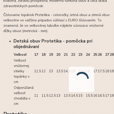
kvalitná, zdraviu prospešná, moderná funkčná obuv a celá škála
zdravotníckych pomôcok.
Číslovanie topánok Protetika - celoročky, letná obuv a zimná obuv
veľkostne vo väčšine prípadov súhlasí s EURO číslovaním. To
znamená, že vo veľkostnej tabuľke nájdete súvisiace vnútorné
dĺžky obuvi (metrická - mm).
Detská obuv Protetika - pomôcka pri
objednávaní
Veľkosť
17
18
19
20
21
22
23
24
25
26
27
28
Veľkosť
vnútornej
stielky
11,5
12
13
13,5
14,5
15
15,5
16
17
17,5
18
18
topánky v
cm
Odporúčaná
veľkosť
11
11,5
12,5
13
13,5
14,5
15
15,5
16
16,5
17
18
chodidla v
cm