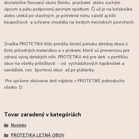
dostatočne fixovanú okolo členku prackami alebo suchým
zipsom a pätu podporenú pevným opätkom. Či už je na kolobežke,
alebo uteká po vlastných, je potrebné nohu zaistiť aj kôli
bezpečnosti a ochrane chodidla na tvrdých mestských povrchoch.
Značka PROTETIKA Kids prináša širokú ponuku detskej obuvi z
čisto prírodných materiálov a s prvkami, ktoré sú prevenciou pre
zdravý vývoj detských nôh. PROTETIKA má pre deti v portfóliu
obuv na všetky príležitosti - od vychádzkových topánočiek a
sandáliek, cez športovú obuv až po plátenky.
Pre správne obúvanie detí nájdete v PROTETIKE jednoducho
všetko :D
Tovar zaradený v kategóriách
Novinky
PROTETIKA LETNÁ OBUV