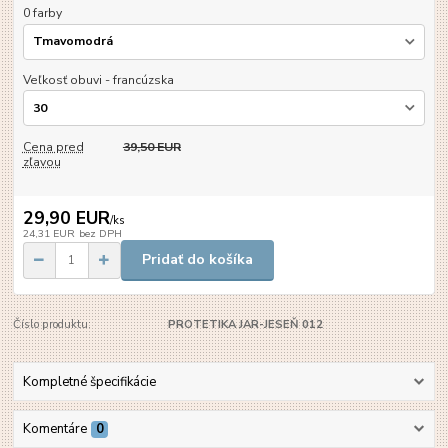
0 farby
Veľkosť obuvi - francúzska
Cena pred
39,50 EUR
zľavou
29,90 EUR
/
ks
24,31 EUR
bez DPH
Pridať do košíka
Číslo produktu:
PROTETIKA JAR-JESEŇ 012
Kompletné špecifikácie
Komentáre
0