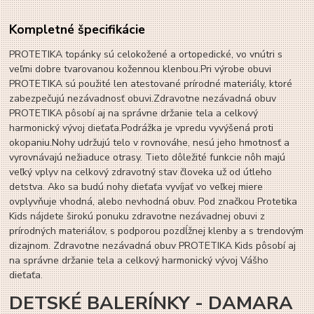
Kompletné špecifikácie
PROTETIKA topánky sú celokožené a ortopedické, vo vnútri s
veľmi dobre tvarovanou kožennou klenbou.Pri výrobe obuvi
PROTETIKA sú použité len atestované prírodné materiály, ktoré
zabezpečujú nezávadnosť obuvi.Zdravotne nezávadná obuv
PROTETIKA pôsobí aj na správne držanie tela a celkový
harmonický vývoj dieťaťa.Podrážka je vpredu vyvýšená proti
okopaniu.Nohy udržujú telo v rovnováhe, nesú jeho hmotnosť a
vyrovnávajú nežiaduce otrasy. Tieto dôležité funkcie nôh majú
veľký vplyv na celkový zdravotný stav človeka už od útleho
detstva. Ako sa budú nohy dieťaťa vyvíjať vo veľkej miere
ovplyvňuje vhodná, alebo nevhodná obuv. Pod značkou Protetika
Kids nájdete širokú ponuku zdravotne nezávadnej obuvi z
prírodných materiálov, s podporou pozdĺžnej klenby a s trendovým
dizajnom. Zdravotne nezávadná obuv PROTETIKA Kids pôsobí aj
na správne držanie tela a celkový harmonický vývoj Vášho
dieťaťa.
DETSKÉ BALERÍNKY - DAMARA