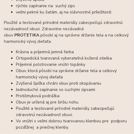
rýchle zapínanie na suchý zips
veľmi pekné ku šatám, aj na slávnostné príležitosti
Použité a testované prírodné materiály zabezpečujú zdravotnú
nezávadnosť obuvi. Zdravotne nezávadná
obuv
PROTETIKA
pôsobí aj na správne držanie tela a na celkový
harmonický vývoj dieťaťa.
Krásna a príjemná jemná farba
Ortopedická tvarovaná vyberateľná kožená stielka
Príjemné polstrovanie vnútri topánky
Obuv, ktorá pôsobí na správne držanie tela a celkový
harmonický vývoj dieťaťa
Zvýšená špička chráni obuv proti okopávaniu
Jednoduché zapínanie so suchými zipsami
Protišmyková podrážka
Obuv je určená aj pre širšiu nohu
Použité a testované prírodné materiály zabezpečujú
zdravotnú nezávadnosť obuvi.
Vo vnútri s veľmi dobrou tvarovanou klenbou pre podporu
pozdĺžnej a priečnej klenby.