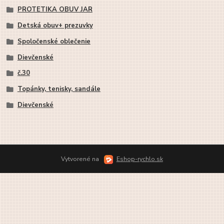
PROTETIKA OBUV JAR
Detská obuv+ prezuvky
Spoločenské oblečenie
Dievčenské
č.30
Topánky, tenisky, sandále
Dievčenské
Vytvorené na
Eshop-rychlo.sk