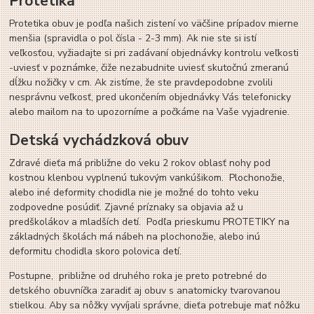
Protetika
Protetika obuv je podľa našich zistení vo väčšine prípadov mierne
menšia (spravidla o pol čísla - 2-3 mm). Ak nie ste si istí
veľkosťou, vyžiadajte si pri zadávaní objednávky kontrolu veľkosti
-uviesť v poznámke, čiže nezabudnite uviesť skutočnú zmeranú
dĺžku nožičky v cm. Ak zistíme, že ste pravdepodobne zvolili
nesprávnu veľkosť, pred ukončením objednávky Vás telefonicky
alebo mailom na to upozorníme a počkáme na Vaše vyjadrenie.
Detská vychádzková obuv
Zdravé dieťa má približne do veku 2 rokov oblasť nohy pod
kostnou klenbou vyplnenú tukovým vankúšikom. Plochonožie,
alebo iné deformity chodidla nie je možné do tohto veku
zodpovedne posúdiť. Zjavné príznaky sa objavia až u
predškolákov a mladších detí. Podľa prieskumu PROTETIKY na
základných školách má nábeh na plochonožie, alebo inú
deformitu chodidla skoro polovica detí.
Postupne,
približne od druhého roka je preto potrebné do
detského obuvníčka zaradiť aj obuv s anatomicky tvarovanou
stielkou. Aby sa nôžky vyvíjali správne, dieťa potrebuje mať nôžku