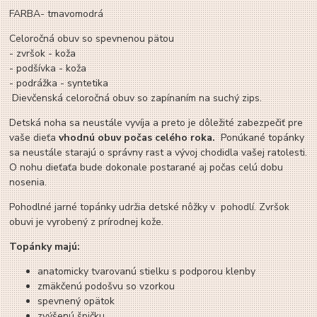
FARBA- tmavomodrá
Celoročná obuv so spevnenou pätou
- zvršok - koža
- podšívka - koža
- podrážka - syntetika
Dievčenská celoročná obuv so zapínaním na suchý zips.
Detská noha sa neustále vyvíja a preto je dôležité zabezpečiť pre
vaše dieťa
vhodnú obuv počas celého roka.
Ponúkané topánky
sa neustále starajú o správny rast a vývoj chodidla vašej ratolesti.
O nohu dieťaťa bude dokonale postarané aj počas celú dobu
nosenia.
Pohodlné jarné topánky udržia detské nôžky v pohodlí. Zvršok
obuvi je vyrobený z prírodnej kože.
Topánky majú:
anatomicky tvarovanú stielku s podporou klenby
zmäkčenú podošvu so vzorkou
spevnený opätok
zvýšenú špičku