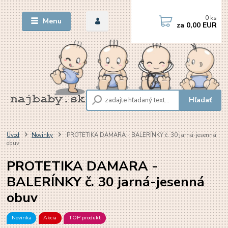
0
ks
Menu
za
0,00 EUR
Hľadať
Úvod
Novinky
PROTETIKA DAMARA - BALERÍNKY č. 30 jarná-jesenná
obuv
PROTETIKA DAMARA -
BALERÍNKY č. 30 jarná-jesenná
obuv
Novinka
Akcia
TOP produkt