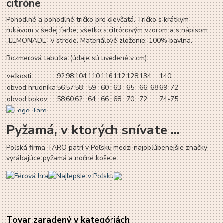
citróne
Pohodlné a pohodlné tričko pre dievčatá. Tričko s krátkym
rukávom v šedej farbe, všetko s citrónovým vzorom a s nápisom
„LEMONADE“ v strede. Materiálové zloženie: 100% bavlna.
Rozmerová tabuľka (údaje sú uvedené v cm):
veľkosti
92
98
104
110
116
112
128
134
140
obvod hrudníka
56
57
58
59
60
63
65
66-68
69-72
obvod bokov
58
60
62
64
66
68
70
72
74-75
Pyžamá, v ktorých snívate ...
Poľská firma TARO patrí v Poľsku medzi najobľúbenejšie značky
vyrábajúce pyžamá a nočné košele.
Tovar zaradený v kategóriách