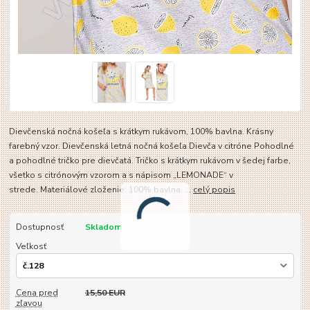
Dievčenská nočná košeľa s krátkym rukávom, 100% bavlna. Krásny
farebný vzor. Dievčenská letná nočná košeľa Dievča v citróne Pohodlné
a pohodlné tričko pre dievčatá. Tričko s krátkym rukávom v šedej farbe,
všetko s citrónovým vzorom a s nápisom „LEMONADE“ v
strede. Materiálové zloženie: 100% bavlna. ...
celý popis
Dostupnosť
Skladom
Veľkosť
Cena pred
15,50 EUR
zľavou