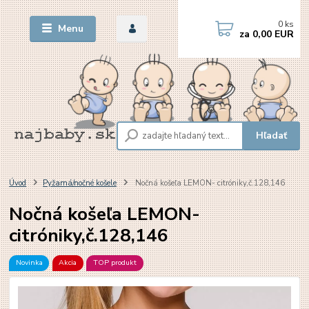
0
ks
Menu
za
0,00 EUR
Hľadať
Úvod
Pyžamá/nočné košele
Nočná košeľa LEMON- citróniky,č.128,146
Nočná košeľa LEMON-
citróniky,č.128,146
Novinka
Akcia
TOP produkt