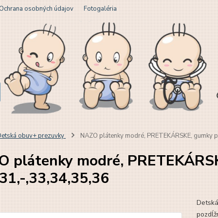
Ochrana osobných údajov
Fotogaléria
etská obuv+ prezuvky
NAZO plátenky modré, PRETEKÁRSKE, gumky po 
 plátenky modré, PRETEKÁRSK
,31,-,33,34,35,36
Detská
pozdĺžn