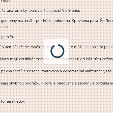
 textil
koža, anatomicky tvarovaná na pozdĺžnu klenbu
 gumenný materiál - pri chôdzi pohodlná. Spevnená päta. Špičky s
paniu.
: gumička
 Nazo
sú určené zvyčajne ako papuče, ale môžu sa nosiť za priaz
azo majú certifikát zdravotnej nezávadnosti od Inštitútu kožen
: pevná textília, kožená, tvarovaná a vyberateľná vnútorná výste
ajú ohybnou podrážku, ktorá je priedušná a zabraňuje poteniu n
tornej stielky: