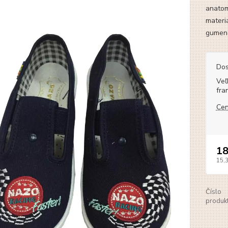
anatom
materi
gumenéh
Dos
Veľ
fra
Cen
18
15,
Číslo
produkt