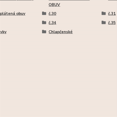
OBUV
plátená obuv
č.30
č.31
č.34
č.35
uvky
Chlapčenské