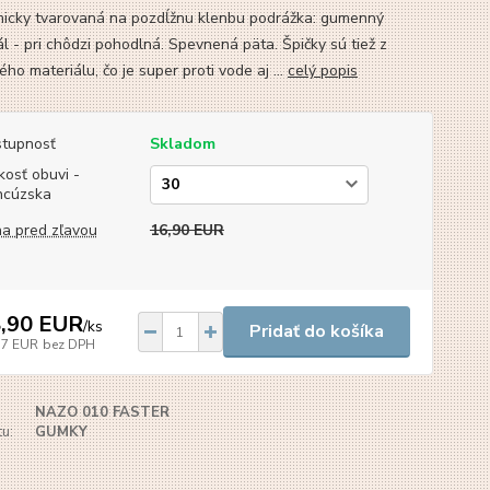
icky tvarovaná na pozdĺžnu klenbu podrážka: gumenný
ál - pri chôdzi pohodlná. Spevnená päta. Špičky sú tiež z
o materiálu, čo je super proti vode aj ...
celý popis
tupnosť
Skladom
kosť obuvi -
ncúzska
a pred zľavou
16,90 EUR
,90 EUR
/
ks
Pridať do košíka
37 EUR
bez DPH
NAZO 010 FASTER
u:
GUMKY