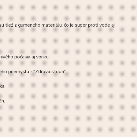
ú tiež z gumeného materiálu, čo je super proti vode aj
nivého počasia aj vonku.
ého priemyslu - "Zdrova stopa".
lka
ôh.