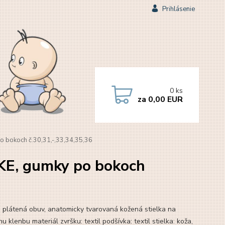
Prihlásenie
0
ks
za
0,00 EUR
bokoch č.30,31,-,33,34,35,36
E, gumky po bokoch
 plátená obuv, anatomicky tvarovaná kožená stielka na
u klenbu materiál zvršku: textil podšívka: textil stielka: koža,