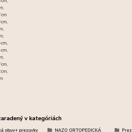
6cm,
m,
7cm
3cm,
m,
m,
6cm,
4cm,
m,
7cm,
2cm,
cm
zaradený v kategóriách
á obuv+ prezuvky
NAZO ORTOPEDICKÁ
Prez