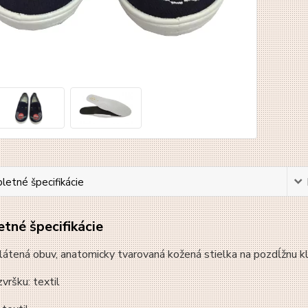
etné špecifikácie
tné špecifikácie
átená obuv, anatomicky tvarovaná kožená stielka na pozdĺžnu k
zvršku: textil