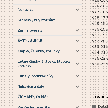
v.25-15.
v.26-16c
Nohavice
v.27-16.
v.28-17.
Kraťasy , trojštvrťáky
v.29-18c
v.30-19c
Zimné overaly
v.31-19.
v.32-20.
ŠATY , SUKNE
v.33-21c
Čiapky, čelenky, korunky
v.34-21.
v.35-22.
Letné čiapky, šiltovky, klobúky,
v.36-23
korunky
Tunely, podbradníky
Rukavice a šály
Tovar 
ČIČMANY, folklór
Detsk
Pančuchy, ponožky