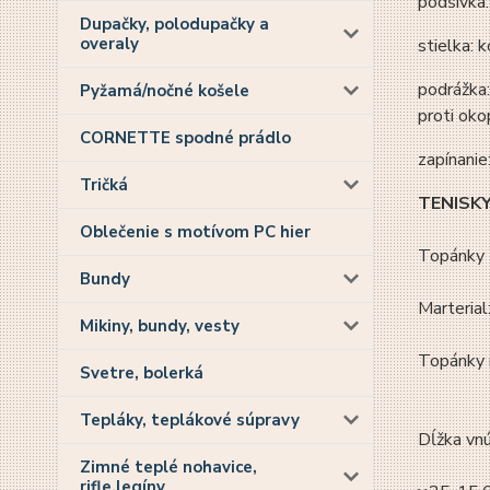
podšívka:
Dupačky, polodupačky a
overaly
stielka: 
podrážka:
Pyžamá/nočné košele
proti oko
CORNETTE spodné prádlo
zapínanie
Tričká
TENISKY
Oblečenie s motívom PC hier
Topánky N
Bundy
Marterial
Mikiny, bundy, vesty
Topánky m
Svetre, bolerká
Tepláky, teplákové súpravy
Dĺžka vnú
Zimné teplé nohavice,
rifle,legíny