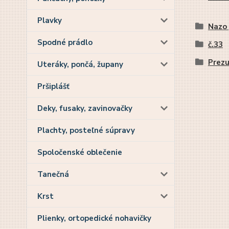
Plavky
Nazo 
Spodné prádlo
č.33
Prez
Uteráky, pončá, župany
Pršiplášť
Deky, fusaky, zavinovačky
Plachty, posteľné súpravy
Spoločenské oblečenie
Tanečná
Krst
Plienky, ortopedické nohavičky