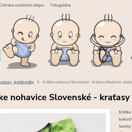
Ochrana osobných údajov
Fotogaléria
raťasy , trojštvrťáky
Krátke nohavice Slovenské - kraťasy Made for skate
ke nohavice Slovenské - kraťasy
Krátke
bokoch 
tunely