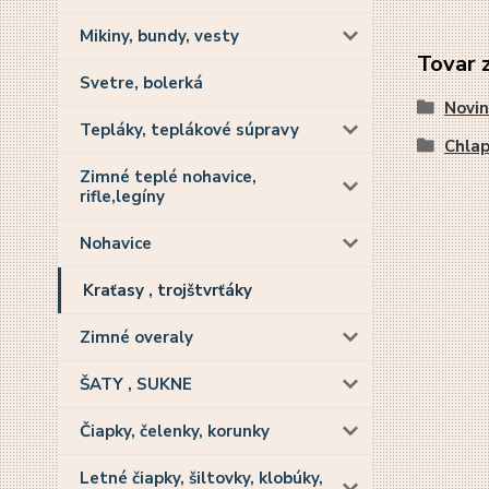
Mikiny, bundy, vesty
Tovar 
Svetre, bolerká
Novin
Tepláky, teplákové súpravy
Chla
Zimné teplé nohavice,
rifle,legíny
Nohavice
Kraťasy , trojštvrťáky
Zimné overaly
ŠATY , SUKNE
Čiapky, čelenky, korunky
Letné čiapky, šiltovky, klobúky,