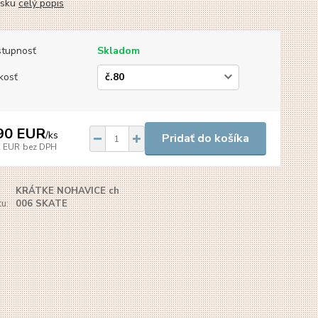
nsku
celý popis
tupnosť
Skladom
kosť
90 EUR
/
ks
Pridať do košíka
2 EUR
bez DPH
KRÁTKE NOHAVICE ch
u:
006 SKATE