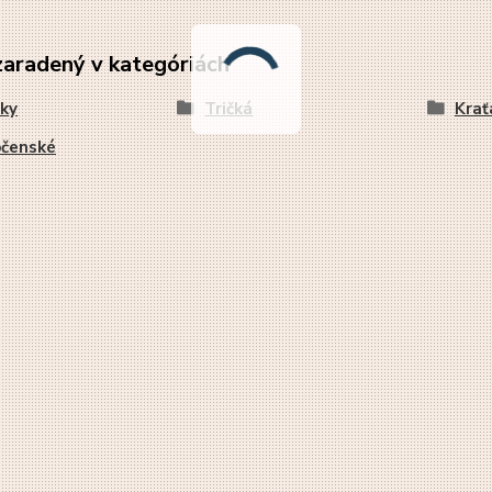
zaradený v kategóriách
ky
Tričká
Krať
pčenské