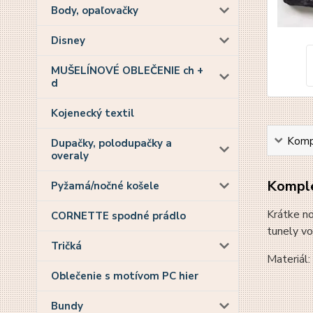
Body, opaľovačky
Disney
MUŠELÍNOVÉ OBLEČENIE ch +
d
Kojenecký textil
Kompl
Dupačky, polodupačky a
overaly
Komple
Pyžamá/nočné košele
Krátke no
CORNETTE spodné prádlo
tunely vo
Tričká
Materiál
Oblečenie s motívom PC hier
Bundy