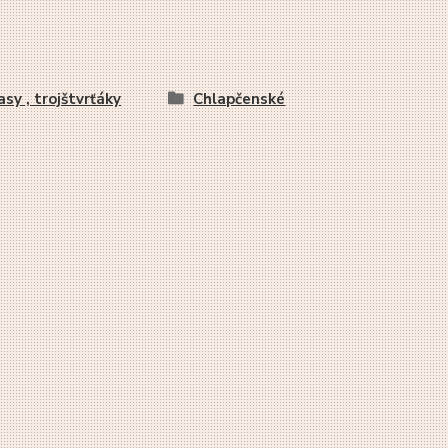
asy , trojštvrťáky
Chlapčenské