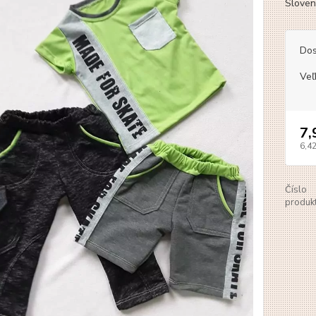
Slove
Dos
Veľ
7,
6,4
Číslo
produkt