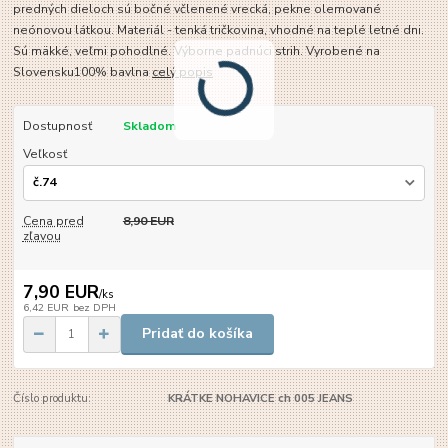
predných dieloch sú bočné včlenené vrecká, pekne olemované
neónovou látkou. Materiál - tenká tričkovina, vhodné na teplé letné dni.
Sú mäkké, veľmi pohodlné. Výborne padnúci strih. Vyrobené na
Slovensku100% bavlna
celý popis
Dostupnosť
Skladom
Veľkosť
Cena pred
8,90 EUR
zľavou
7,90 EUR
/
ks
6,42 EUR
bez DPH
Pridať do košíka
Číslo produktu:
KRÁTKE NOHAVICE ch 005 JEANS