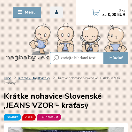
0
ks
Menu
za
0,00 EUR
Hľadať
Úvod
Kraťasy , trojštvrťáky
Krátke nohavice Slovenské ,JEANS VZOR -
kraťasy
Krátke nohavice Slovenské
,JEANS VZOR - kraťasy
Novinka
Akcia
TOP produkt