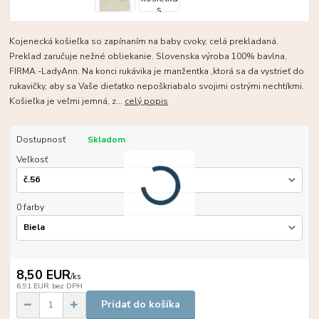
Kojenecká košieľka so zapínaním na baby cvoky, celá prekladaná.
Preklad zaručuje nežné obliekanie. Slovenska výroba 100% bavlna,
FIRMA -LadyAnn. Na konci rukávika je manžentka ,ktorá sa da vystrieť do
rukavičky, aby sa Vaše dieťatko nepoškriabalo svojimi ostrými nechtíkmi.
Košieľka je veľmi jemná, z...
celý popis
Dostupnosť
Skladom
Veľkosť
0 farby
8,50 EUR
/
ks
6,91 EUR
bez DPH
Pridať do košíka