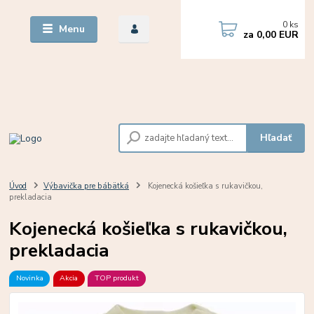
0
ks
Menu
za
0,00 EUR
Hľadať
Úvod
Výbavička pre bábätká
Kojenecká košieľka s rukavičkou,
prekladacia
Kojenecká košieľka s rukavičkou,
prekladacia
Novinka
Akcia
TOP produkt