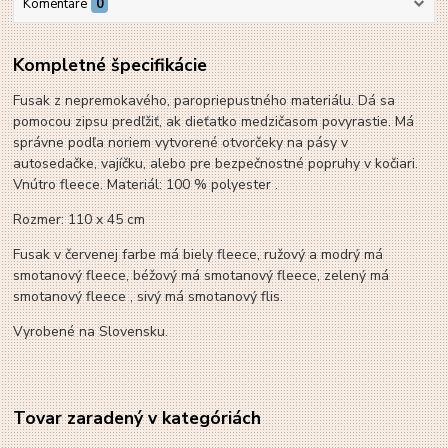
Komentáre
0
Kompletné špecifikácie
Fusak z nepremokavého, paropriepustného materiálu. Dá sa
pomocou zipsu predľžiť, ak dieťatko medzičasom povyrastie. Má
správne podľa noriem vytvorené otvorčeky na pásy v
autosedačke, vajíčku, alebo pre bezpečnostné popruhy v kočiari.
Vnútro fleece. Materiál: 100 % polyester .
Rozmer: 110 x 45 cm
Fusak v červenej farbe má biely fleece, ružový a modrý má
smotanový fleece, béžový má smotanový fleece, zelený má
smotanový fleece , sivý má smotanový flis.
Vyrobené na Slovensku.
Tovar zaradený v kategóriách