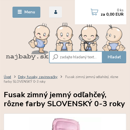
0
ks
Menu
za
0,00 EUR
Hľadať
Úvod
Deky, fusaky, zavinovačky
Fusak zimný jemný odľahčeý, rôzne
farby SLOVENSKÝ 0-3 roky
Fusak zimný jemný odľahčeý,
rôzne farby SLOVENSKÝ 0-3 roky