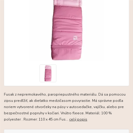
Fusak z nepremokavého, paropriepustného materiálu. Dá sa pomocou
zipsu predľžiť, ak dieťatko medzičasom povyrastie. Má správne podľa
noriem vytvorené otvorčeky na pásy v autosedačke, vajíčku, alebo pre
bezpečnostné popruhy v kočiari. Vnútro fleece. Materiál: 100 %
polyester . Rozmer: 110 x 45 cm Fus...
celý popis