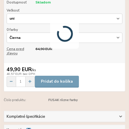
Dostupnosť
Skladom
Veľkosť
0 farby
Cena pred
64,90 EUR
zľavou
49,90 EUR
/
ks
40,57 EUR
bez DPH
Pridať do košíka
Číslo produktu:
FUSAK rôzne farby
Kompletné špecifikácie