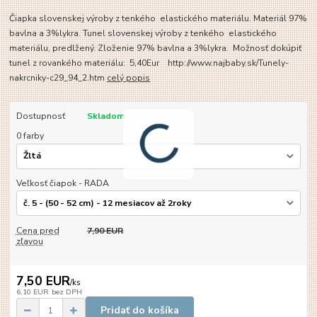
Čiapka slovenskej výroby z tenkého elastického materiálu. Materiál 97%
bavlna a 3%lykra. Tunel slovenskej výroby z tenkého elastického
materiálu, predlžený. Zloženie 97% bavlna a 3%lykra. Možnosť dokúpiť
tunel z rovankého materiálu: 5,40Eur http://www.najbaby.sk/Tunely-
nakrcniky-c29_94_2.htm
celý popis
Dostupnosť
Skladom
0 farby
Veľkosť čiapok - RADA
Cena pred
7,90 EUR
zľavou
7,50 EUR
/
ks
6,10 EUR
bez DPH
Pridať do košíka