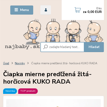
0
ks
Menu
za
0,00 EUR
Hľadať
Úvod
Novinky
Čiapka mierne predľžená žltá- horčicová KUKO RADA
Čiapka mierne predľžená žltá-
horčicová KUKO RADA
Novinka
TOP produkt