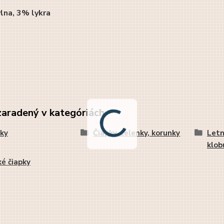
lna, 3% lykra
zaradený v kategóriách
ky
Čiapky, čelenky, korunky
Letn
klob
é čiapky