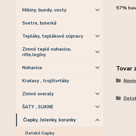
97% bav
Mikiny, bundy, vesty
Svetre, bolerká
Tepláky, teplákové súpravy
Zimné teplé nohavice,
rifle,legíny
Tovar 
Nohavice
Kraťasy , trojštvrťáky
Novin
Zimné overaly
Detsk
ŠATY , SUKNE
Čiapky, čelenky, korunky
Detské čiapky