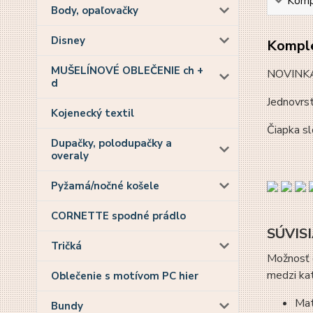
Kompl
Body, opaľovačky
Disney
Komple
MUŠELÍNOVÉ OBLEČENIE ch +
NOVINK
d
Jednovrst
Kojenecký textil
Čiapka sl
Dupačky, polodupačky a
overaly
Pyžamá/nočné košele
CORNETTE spodné prádlo
SÚVIS
Tričká
Možnosť d
medzi ka
Oblečenie s motívom PC hier
Mat
Bundy