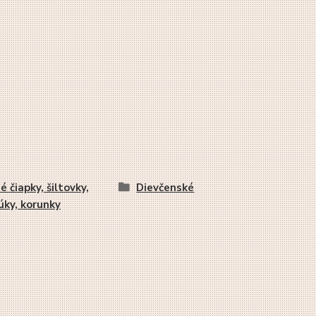
é čiapky, šiltovky,
Dievčenské
úky, korunky