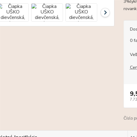
3%lyk
rovanké
Dos
0 f
Veľ
Cen
9,
7,7
Číslo p