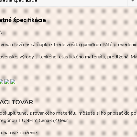
etné špecifikácie
tné špecifikácie
A
vová dievčenská čiapka strede zošitá gumičkou. Milé prevedenie,
ovenskej výroby z tenkého elastického materiálu, predlžená. M
IACI TOVAR
okúpiť tunel z rovankého materiálu, môžete si ho pripísať do po
tegóriou TUNELY. Cena-5,40eur.
erialové zloženie