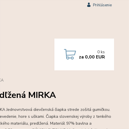
Prihlásenie
0
ks
za
0,00 EUR
KA
edľžená MIRKA
A Jednovrstvová dievčenská čiapka strede zošitá gumičkou.
revedenie, hore s uškami. Čiapka slovenskej výroby z tenkého
ckého materiálu, predlžená. Materiál 97% bavlna a