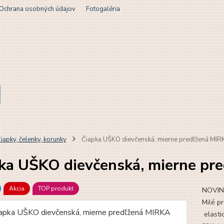
Ochrana osobných údajov
Fotogaléria
iapky, čelenky, korunky
Čiapka UŠKO dievčenská, mierne predľžená MIR
ka UŠKO dievčenská, mierne pr
Akcia
TOP produkt
NOVINK
Milé p
elasti