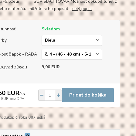
ra.-9,50eur. SÚVISIACI TOVAR Možnosť dokúpiť tunel z
ho materiálu, môžete si ho pripísať...
celý popis
tupnosť
Skladom
arby
kosť čiapok - RADA
a pred zľavou
9,90 EUR
50 EUR
/
ks
Pridať do košíka
2 EUR
bez DPH
roduktu:
čiapka 007 ušká