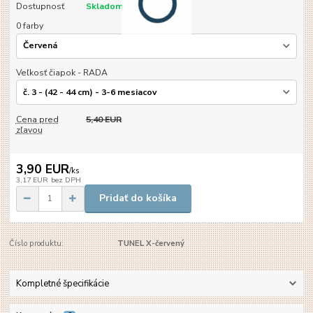
Dostupnosť
Skladom
0 farby
Veľkosť čiapok - RADA
Cena pred
5,40 EUR
zľavou
3,90 EUR
/
ks
3,17 EUR
bez DPH
Pridať do košíka
Číslo produktu:
TUNEL X-červený
Kompletné špecifikácie