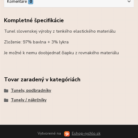
Komentáre
0
Kompletné špecifikácie
Tunel slovenskej výroby z tenkého elastického materiálu
Zloženie: 97% bavlna + 3% lykra
Je možné k nemu doobjednať čiapku z rovnakého materiálu
Tovar zaradený v kategóriách
Tunely, podbradníky
Tunely / nákrčníky
Vytvorené na
Eshop-rychlo.sk