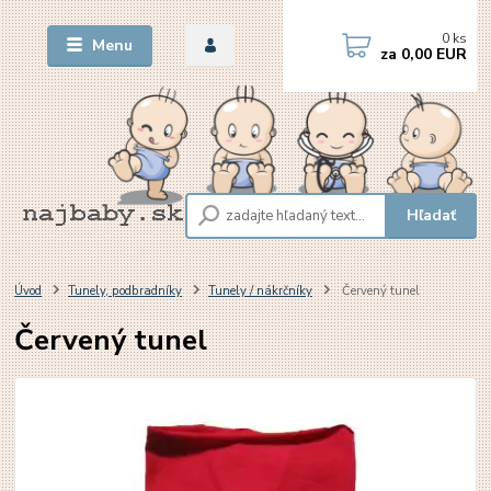
0
ks
Menu
za
0,00 EUR
Hľadať
Úvod
Tunely, podbradníky
Tunely / nákrčníky
Červený tunel
Červený tunel