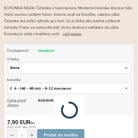
KORUNKA RADA, Čelenka v tvare koruny. Moderná čelenka, ktorá je túto
letnú sezónu veľkým hitom, krásne sedí na hlavičke, zakrýva ušká.
Čelenka má veľkú výhodu aj v tom, že je širšia ako bežné uzlíkové
čelenky. Preto sa nemusíte báť, že by drobcovi nafúkalo do uška.
Korunka je ušitá z kvalitnej certi...
celý popis
Dostupnosť
Skladom
0 farby
korunky
Cena pred
8,50 EUR
zľavou
7,90 EUR
/
ks
6,42 EUR
bez DPH
Pridať do košíka