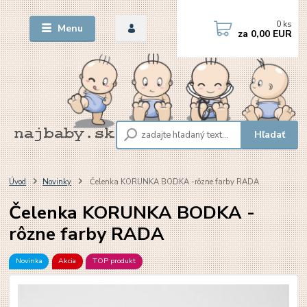
0
ks
Menu
za
0,00 EUR
Hľadať
Úvod
Novinky
Čelenka KORUNKA BODKA -rôzne farby RADA
Čelenka KORUNKA BODKA -
rôzne farby RADA
Novinka
Akcia
TOP produkt