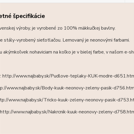
tné špecifikácie
venskej výroby, je vyrobené zo 100% mäkkučkej bavlny.
e stály-vyrobený sieťotlačou. Lemovaný je neonovými farbami.
u akýmkoľvek nohaviciam na koľko je v bielej farbe, v našom e-
y: http://www.najbaby.sk/Pudlove-teplaky-KUK-modre-d651.ht
tp://www.najbaby.sk/Body-kuuk-neonovy-zeleny-pasik-d756.ht
http://www.najbaby.sk/Tricko-kuuk-zeleny-neonovy-pasik-d753.
: http://www.najbaby.sk/Nakrcnik-kuuk-neonovy-zeleny-d758.ht