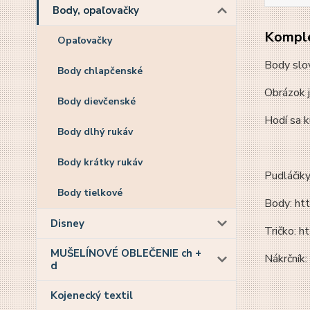
Body, opaľovačky
Komple
Opaľovačky
Body slo
Body chlapčenské
Obrázok j
Body dievčenské
Hodí sa k
Body dlhý rukáv
Body krátky rukáv
Pudláčik
Body tielkové
Body: ht
Disney
Tričko: 
MUŠELÍNOVÉ OBLEČENIE ch +
Nákrčník
d
Kojenecký textil