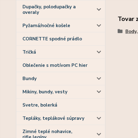
Dupačky, polodupačky a
overaly
Tovar 
Pyžamá/nočné košele
Body,
CORNETTE spodné prádlo
Tričká
Oblečenie s motívom PC hier
Bundy
Mikiny, bundy, vesty
Svetre, bolerká
Tepláky, teplákové súpravy
Zimné teplé nohavice,
rifle,legíny