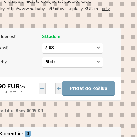
m e-shope si môžete doobjednať pudláče kuuk.
iky: http://www.najbaby.sk/Pudlove-teplaky-KUK-m...
celý
tupnosť
Skladom
kosť
arby
90 EUR
/
ks
Pridať do košíka
2 EUR
bez DPH
roduktu:
Body 0005 KR
Komentáre
0