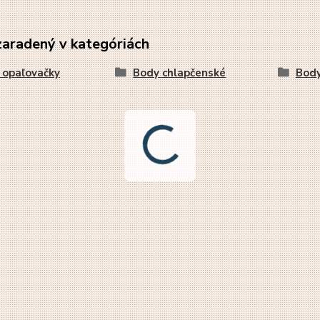
zaradený v kategóriách
 opaľovačky
Body chlapčenské
Body