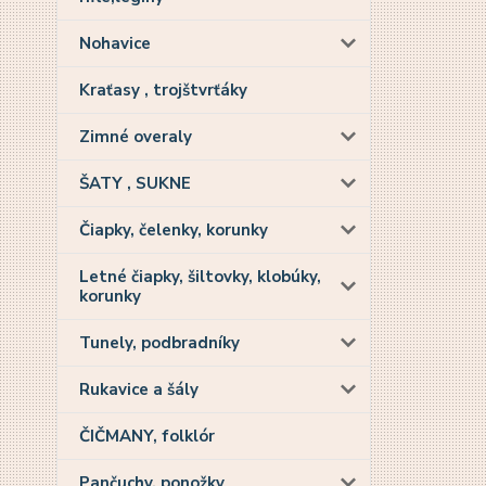
Nohavice
Kraťasy , trojštvrťáky
Zimné overaly
ŠATY , SUKNE
Čiapky, čelenky, korunky
Letné čiapky, šiltovky, klobúky,
korunky
Tunely, podbradníky
Rukavice a šály
ČIČMANY, folklór
Pančuchy, ponožky