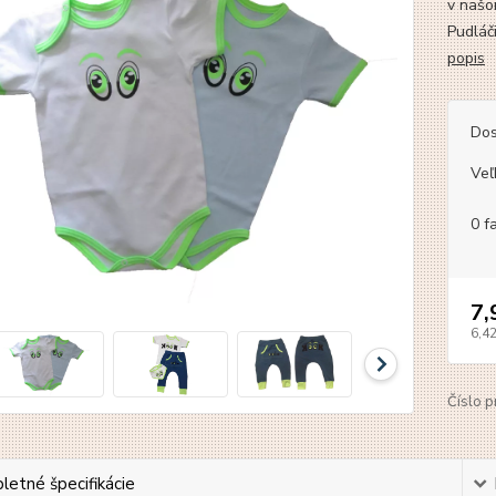
v našo
Pudláč
popis
Dos
Veľ
0 f
7,
6,4
Číslo p
etné špecifikácie