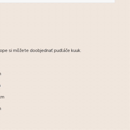
shope si môžete doobjednať pudláče kuuk.
m
m
htm
m