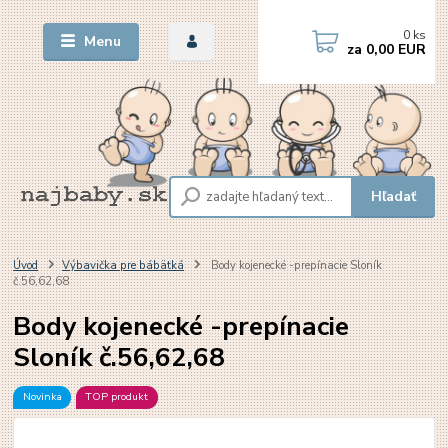
0
ks
Menu
za
0,00 EUR
Hľadať
Úvod
Výbavička pre bábätká
Body kojenecké -prepínacie Sloník
č.56,62,68
Body kojenecké -prepínacie
Sloník č.56,62,68
Novinka
TOP produkt