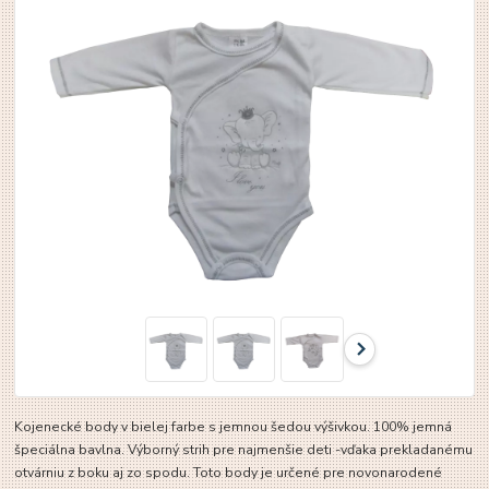
Kojenecké body v bielej farbe s jemnou šedou výšivkou. 100% jemná
špeciálna bavlna. Výborný strih pre najmenšie deti -vďaka prekladanému
otvárniu z boku aj zo spodu. Toto body je určené pre novonarodené