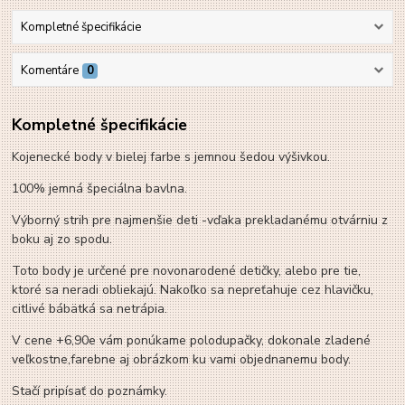
Kompletné špecifikácie
Komentáre
0
Kompletné špecifikácie
Kojenecké body v bielej farbe s jemnou šedou výšivkou.
100% jemná špeciálna bavlna.
Výborný strih pre najmenšie deti -vďaka prekladanému otvárniu z
boku aj zo spodu.
Toto body je určené pre novonarodené detičky, alebo pre tie,
ktoré sa neradi obliekajú. Nakoľko sa nepreťahuje cez hlavičku,
citlivé bábätká sa netrápia.
V cene +6,90e vám ponúkame polodupačky, dokonale zladené
veľkostne,farebne aj obrázkom ku vami objednanemu body.
Stačí pripísať do poznámky.