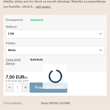
detičky, alebo pre tie, ktoré sa neradi obliekajú. Nakoľko sa nepreťahuje
cez hlavičku, citlivé b...
celý popis
Dostupnosť
Skladom
Veľkosť
0 farby
Cena pred
8,90 EUR
zľavou
7,90 EUR
/
ks
6,42 EUR
bez DPH
Pridať do košíka
Číslo produktu:
Body 000001 SLONÍK